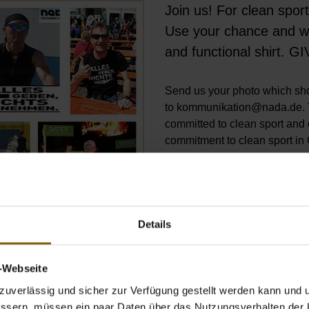
Join us! For clean sport
Öffnet Bild in Overlay
Use your chance and wi
and functional shirt
Send us your photo which sh
to kommunikation@nada.de. Yo
committed to clean sport and
commitment to clean sport in
Here you can see all the pictur
of our winners.
Details
v-Webseite
uverlässig und sicher zur Verfügung gestellt werden kann und u
bessern, müssen ein paar Daten über das Nutzungsverhalten der