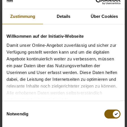
in besonderem Maße für den sauberen Sport einsetzt und
es verdient hat, für ihren Einsatz belohnt zu werden. Zeige
uns ihr Engagement für sauberen Sport in Deutschland mit
Zustimmung
Details
Über Cookies
einem Foto.
Willkommen auf der Initiativ-Webseite
Hier seht ihr alle Bilder, die an dem Gewinnspiel
teilgenommen habe.
Damit unser Online-Angebot zuverlässig und sicher zur
Verfügung gestellt werden kann und um die digitalen
Angebote kontinuierlich weiter zu verbessern, müssen
ein paar Daten über das Nutzungsverhalten der
Userinnen und User erfasst werden. Diese Daten helfen
dabei, die Leistung der Internetseiten zu optimieren und
relevante Inhalte noch zielgerichteter zeigen zu können.
Alle erhobenen Daten werden selbstverständlich
datenschutzkonform behandelt.
Einwilligungsauswahl
Notwendig