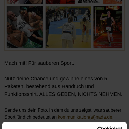
Mach mit! Für sauberen Sport.
Nutz deine Chance und gewinne eines von 5
Paketen, bestehend aus Handtuch und
Funktionsshirt. ALLES GEBEN, NICHTS NEHMEN.
Sende uns dein Foto, in dem du uns zeigst, was sauberer
Sport für dich bedeutet an
kommunikation(at)nada.de
.
Natürlich darfst du auch eine Person vorschlagen, die sich