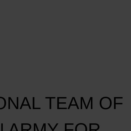
sadors
igns
s
IONAL TEAM OF
 ARMY FOR