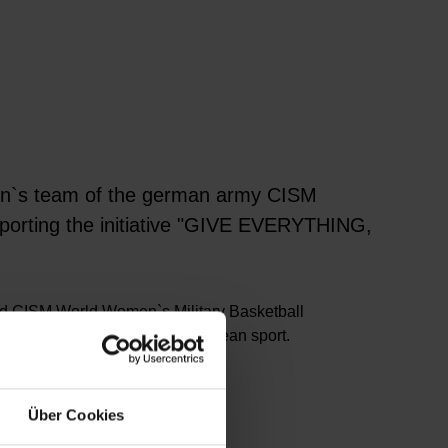
n`s team of the german army CISM
pporting the initiative "GIVE EVERYTHING,
ond CISM World Women`s Military Basketball
ade a strong commitment to clean sport.
Über Cookies