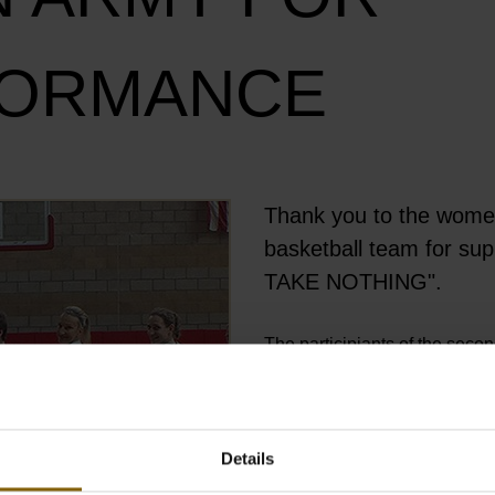
FORMANCE
Thank you to the wome
Öffnet Bild in Overlay
basketball team for su
TAKE NOTHING".
The participiants of the sec
Championship in San Diego m
Details