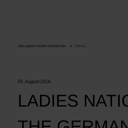
Our Ambas
Our Campa
Jump to content
You are here:
alles-geben-nichts-nehmen.de
Actions
Our Partner
05. August 2016
LADIES NAT
THE GERMAN