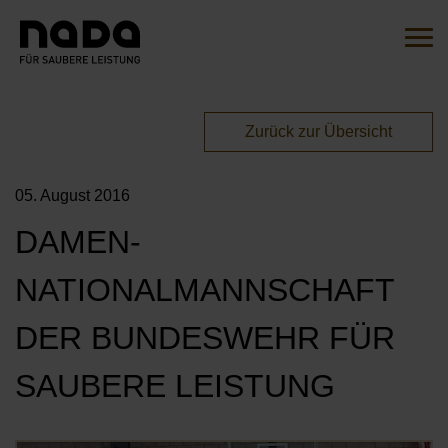
Zum Inhalt springen
Suche
Such
Sie sind hier:
Zurück zur Übersicht
EN
DE
05. August 2016
HOME
DAMEN-
DIE INITIATIVE
NATIONALMANNSCHAFT
ÜBERSICHT
AKTIONEN
DER BUNDESWEHR FÜR
UNSERE BOTSCHAFTER*INNEN
MITMACHEN
SAUBERE LEISTUNG
UNSERE KAMPAGNEN
UNSERE PARTNER*INNEN