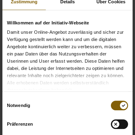
Im Rahmen der 2nd CISM World Women’s Military
Zustimmung
Details
Über Cookies
Basketball Championship in San Diego hat sich die
Mannschaft für den sauberen Sport starkgemacht.
Willkommen auf der Initiativ-Webseite
Damit unser Online-Angebot zuverlässig und sicher zur
Verfügung gestellt werden kann und um die digitalen
Angebote kontinuierlich weiter zu verbessern, müssen
ein paar Daten über das Nutzungsverhalten der
Userinnen und User erfasst werden. Diese Daten helfen
dabei, die Leistung der Internetseiten zu optimieren und
relevante Inhalte noch zielgerichteter zeigen zu können.
Alle erhobenen Daten werden selbstverständlich
datenschutzkonform behandelt.
Einwilligungsauswahl
Notwendig
Präferenzen