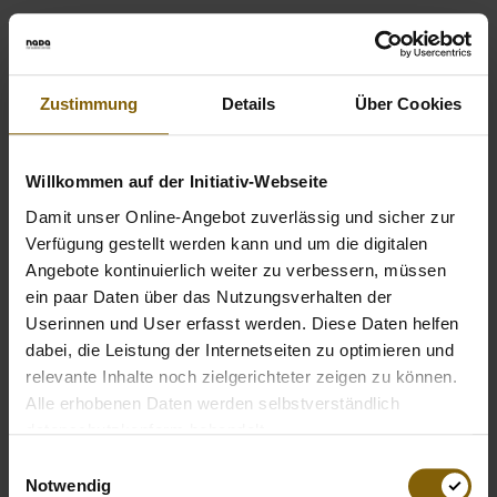
Dr. Christian Baumgartner - President of the German
Weightlifting Federation explained: "This motto perfectrly
reflects Germany's weightlifters attitude we take towards
Zustimmung
Details
Über Cookies
our sport. In a difficult international environment, we
advocate sport without performance manipulations and
fraud, for equal opportunities in fair competitions and for
Willkommen auf der Initiativ-Webseite
mutal respect, and the compliance to all the rules we have
Damit unser Online-Angebot zuverlässig und sicher zur
jointly laid down." More at:
www.german-
Verfügung gestellt werden kann und um die digitalen
weightlifting.de/anti-doping/
Angebote kontinuierlich weiter zu verbessern, müssen
ein paar Daten über das Nutzungsverhalten der
Userinnen und User erfasst werden. Diese Daten helfen
dabei, die Leistung der Internetseiten zu optimieren und
relevante Inhalte noch zielgerichteter zeigen zu können.
Alle erhobenen Daten werden selbstverständlich
datenschutzkonform behandelt.
Einwilligungsauswahl
Notwendig