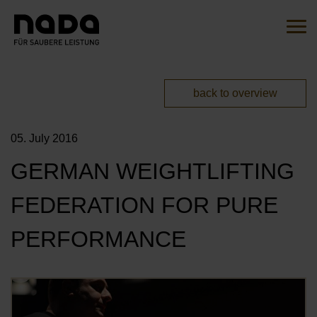
Jump to content
Search
Sear
You are here:
back to overview
EN
DE
05. July 2016
HOME
GERMAN WEIGHTLIFTING
THE INITIATIVE
FEDERATION FOR PURE
OVERVIEW
ACTIONS
PERFORMANCE
OUR AMBASSADORS
MITMACHEN
OUR CAMPAIGNS
Öf
OUR PARTNERS