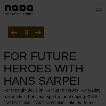
Jump to content
Search
Sear
You are here:
Slide-Rotation pausieren
EN
DE
Vorheriges
Nächstes
FOR FUTURE
HOME
HEROES WITH
THE INITIATIVE
OVERVIEW
ACTIONS
HANS SARPEI
OUR AMBASSADORS
MITMACHEN
For the right decision. For future heroes. For lasting
OUR CAMPAIGNS
role models. For clean sport without doping. GIVE
OUR PARTNERS
EVERYTHING, TAKE NOTHING. Like the former