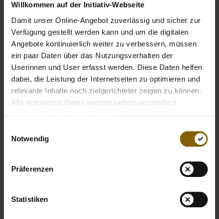
Willkommen auf der Initiativ-Webseite
In our campaign, Hans Sarpei is committed to the right
Damit unser Online-Angebot zuverlässig und sicher zur
decision and lasting role models: GIVE EVERYTHING,
Verfügung gestellt werden kann und um die digitalen
TAKE NOTHING. But take a look at the campaign spot for
Angebote kontinuierlich weiter zu verbessern, müssen
yourself.
ein paar Daten über das Nutzungsverhalten der
Userinnen und User erfasst werden. Diese Daten helfen
dabei, die Leistung der Internetseiten zu optimieren und
PICTURES FROM THE
relevante Inhalte noch zielgerichteter zeigen zu können.
SHOOTING WITH HANS
Alle erhobenen Daten werden selbstverständlich
datenschutzkonform behandelt.
Einwilligungsauswahl
Notwendig
Präferenzen
Statistiken