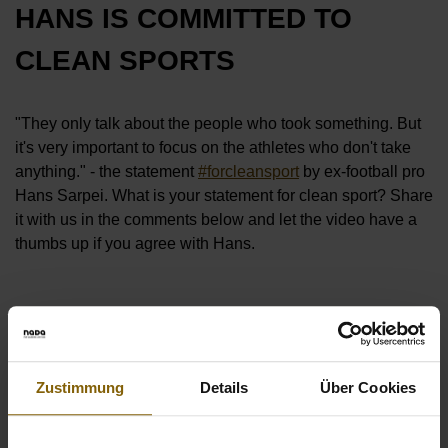
HANS IS COMMITTED TO
CLEAN SPORTS
"They only talk about the people who took something. But
it's very important to focus on the athletes who don't take
anything." - the statement
#forcleansport
by ex-football pro
Hans Sarpei. What is your statement for clean sport? Share
it with us in the comments below and let the video have a
thumbs up if you agree with Hans.
Öffnet Video in Overlay
FOR FUTURE HEROES: THE
Zustimmung
Details
Über Cookies
CAMPAIGN SPOT