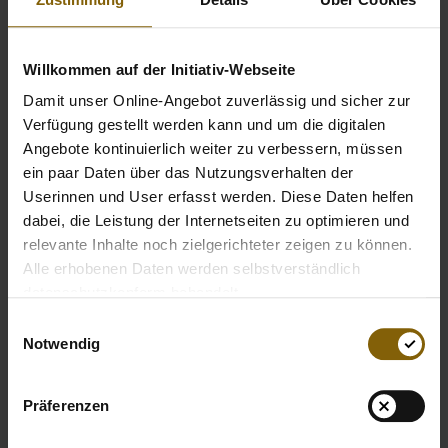
Willkommen auf der Initiativ-Webseite
Damit unser Online-Angebot zuverlässig und sicher zur
Verfügung gestellt werden kann und um die digitalen
Angebote kontinuierlich weiter zu verbessern, müssen
Facebook
Twitter
Instagram
Youtube
LinkedIn
ein paar Daten über das Nutzungsverhalten der
Userinnen und User erfasst werden. Diese Daten helfen
© 2026 by Nationale Anti Doping Agentur
dabei, die Leistung der Internetseiten zu optimieren und
relevante Inhalte noch zielgerichteter zeigen zu können.
Imprint
Privacy Policy
Accessibility
Alle erhobenen Daten werden selbstverständlich
datenschutzkonform behandelt.
Einwilligungsauswahl
Notwendig
Präferenzen