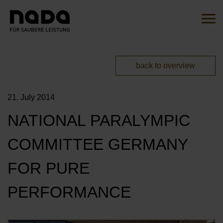
Jump to content
Search
Sear
You are here:
back to overview
EN
DE
21. July 2014
HOME
NATIONAL PARALYMPIC
THE INITIATIVE
COMMITTEE GERMANY
OVERVIEW
ACTIONS
FOR PURE
OUR AMBASSADORS
MITMACHEN
PERFORMANCE
OUR CAMPAIGNS
OUR PARTNERS