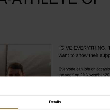
“GIVE EVERYTHING, TAK
Öffnet Bild in Overlay
want to show their supp
Everyone can join on occasion
the year” on 29 November 201
event.
Details