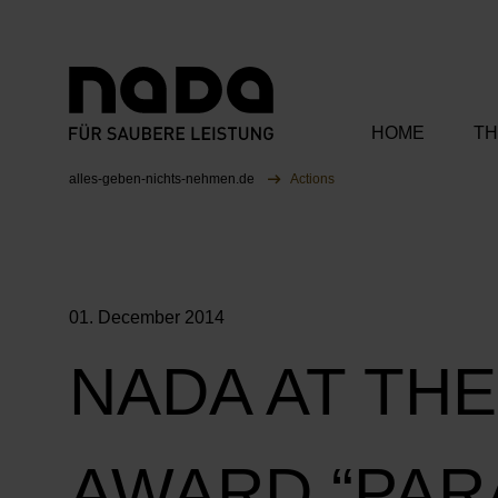
HOME
TH
Jump to content
You are here:
alles-geben-nichts-nehmen.de
Actions
Our Ambas
Our Campa
01. December 2014
Our Partner
NADA AT TH
AWARD “PAR