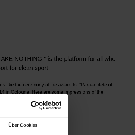
E NOTHING " is the platform for all who
ort for clean sport.
s like the ceremony of the award for “Para-athlete of
4 in Cologne. Here are some impressions of the
Über Cookies