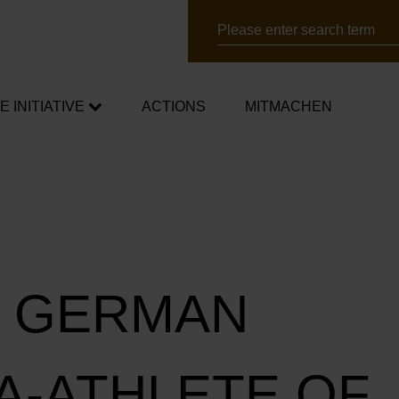
Search
E INITIATIVE
ACTIONS
MITMACHEN
sadors
igns
s
E GERMAN
A-ATHLETE OF