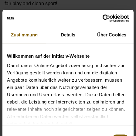
fair play and clean sport!
📸 Join our campaign
💬 Ask your questions about anti-doping
🤝 Meet like-minded people who live sport with integrity
Zustimmung
Details
Über Cookies
FEEL THE VIBE
Willkommen auf der Initiativ-Webseite
Damit unser Online-Angebot zuverlässig und sicher zur
#GIVEEVERYTHINGTAKENOTHING
Verfügung gestellt werden kann und um die digitalen
#forcleansport
Angebote kontinuierlich weiter zu verbessern, müssen
#forcleanperformance
ein paar Daten über das Nutzungsverhalten der
Userinnen und User erfasst werden. Diese Daten helfen
dabei, die Leistung der Internetseiten zu optimieren und
relevante Inhalte noch zielgerichteter zeigen zu können.
Alle erhobenen Daten werden selbstverständlich
datenschutzkonform behandelt.
Einwilligungsauswahl