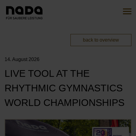
Jump to content
Search
Sear
You are here:
back to overview
EN
DE
14. August 2026
HOME
LIVE TOOL AT THE
THE INITIATIVE
RHYTHMIC GYMNASTICS
OVERVIEW
ACTIONS
WORLD CHAMPIONSHIPS
OUR AMBASSADORS
MITMACHEN
OUR CAMPAIGNS
Öf
OUR PARTNERS