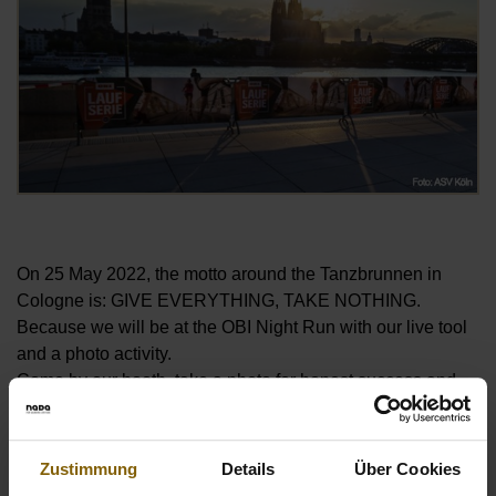
On 25 May 2022, the motto around the Tanzbrunnen in
Cologne is: GIVE EVERYTHING, TAKE NOTHING.
Because we will be at the OBI Night Run with our live tool
and a photo activity.
Come by our booth, take a photo for honest success and
test your knowledge in our quiz! You will find us at the
warm-up area in front of the start/finish tunnel. Stay clean
and give us your nicest smile
#forcleansport
!
Zustimmung
Details
Über Cookies
See you in Cologne!