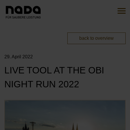
Jump to content
Search
Sear
You are here:
back to overview
EN
DE
29. April 2022
HOME
LIVE TOOL AT THE OBI
THE INITIATIVE
NIGHT RUN 2022
OVERVIEW
ACTIONS
OUR AMBASSADORS
Öf
MITMACHEN
OUR CAMPAIGNS
OUR PARTNERS