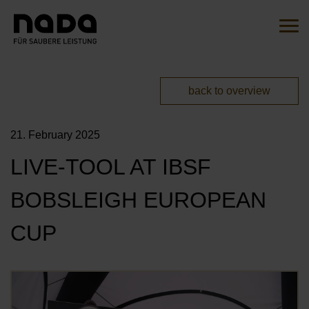
Jump to content
Search
Sear
You are here:
back to overview
EN
DE
21. February 2025
HOME
LIVE-TOOL AT IBSF
THE INITIATIVE
BOBSLEIGH EUROPEAN
OVERVIEW
ACTIONS
CUP
OUR AMBASSADORS
MITMACHEN
OUR CAMPAIGNS
Öf
OUR PARTNERS