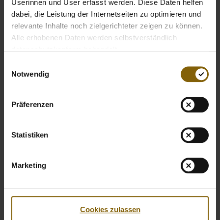
Userinnen und User erfasst werden. Diese Daten helfen
dabei, die Leistung der Internetseiten zu optimieren und
relevante Inhalte noch zielgerichteter zeigen zu können.
Alle erhobenen Daten werden selbstverständlich
datenschutzkonform behandelt.
Öffnet Bild in Overlay
Öffne
Einwilligungsauswahl
Notwendig
Präferenzen
Öffnet Bild in Overlay
Öffne
Statistiken
Marketing
Öffnet Bild in Overlay
Öffne
Cookies zulassen