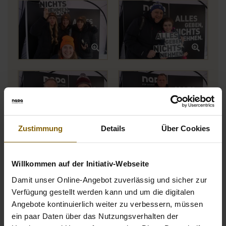
Öffnet Bild in Overlay
Öffne
Öffnet Bild in Overlay
Öffne
Zustimmung
Details
Über Cookies
Öffnet Bild in Overlay
Öffne
Willkommen auf der Initiativ-Webseite
Damit unser Online-Angebot zuverlässig und sicher zur
Verfügung gestellt werden kann und um die digitalen
Angebote kontinuierlich weiter zu verbessern, müssen
ein paar Daten über das Nutzungsverhalten der
Öffnet Bild in Overlay
Öffne