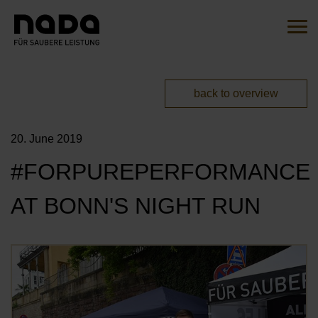
Jump to content
Search
Sear
You are here:
back to overview
EN
DE
20. June 2019
HOME
#FORPUREPERFORMANCE
THE INITIATIVE
AT BONN'S NIGHT RUN
OVERVIEW
ACTIONS
OUR AMBASSADORS
Öf
MITMACHEN
OUR CAMPAIGNS
OUR PARTNERS