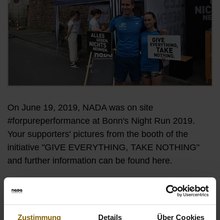
On June 19, 2019, NADA was on site
#forpureperformance at Bonn's Night Run 2019.
Your supporters' pictures from the booth of the
initiative "GIVE EVERYTHING, TAKE NOTHING"
and further information can be found here.
At our Live-Tool at Bonn's Night Run 2019 we were
available to answer your questions, offered you a platform
to stand up for doping-free sports and held great prizes for
Zustimmung
Details
Über Cookies