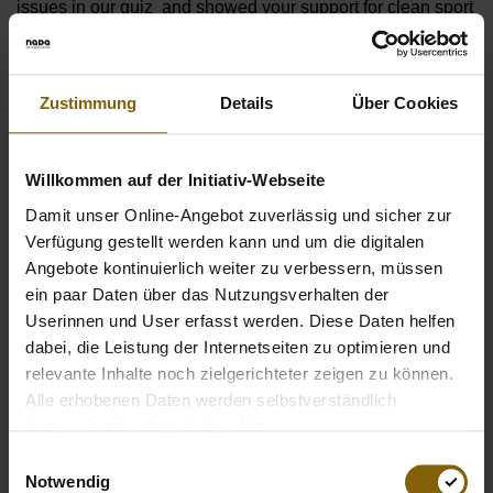
issues in our quiz and showed your support for clean sport
with a photo? You can find your pictures here.
You took your own pictures at the World Championship
and would like to show them? Then tag us in your photos
Zustimmung
Details
Über Cookies
on
Instagram.
Willkommen auf der Initiativ-Webseite
Look here, for the statements for clean sport of several
Damit unser Online-Angebot zuverlässig und sicher zur
winter sportsmen and -women: Winter campaign for pure
Verfügung gestellt werden kann und um die digitalen
performance
Angebote kontinuierlich weiter zu verbessern, müssen
ein paar Daten über das Nutzungsverhalten der
Userinnen und User erfasst werden. Diese Daten helfen
dabei, die Leistung der Internetseiten zu optimieren und
relevante Inhalte noch zielgerichteter zeigen zu können.
Alle erhobenen Daten werden selbstverständlich
datenschutzkonform behandelt.
Einwilligungsauswahl
Notwendig