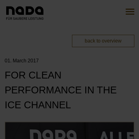
Jump to content
Search
Sear
You are here:
back to overview
EN
DE
01. March 2017
HOME
FOR CLEAN
THE INITIATIVE
PERFORMANCE IN THE
OVERVIEW
ACTIONS
ICE CHANNEL
OUR AMBASSADORS
MITMACHEN
OUR CAMPAIGNS
Öf
OUR PARTNERS