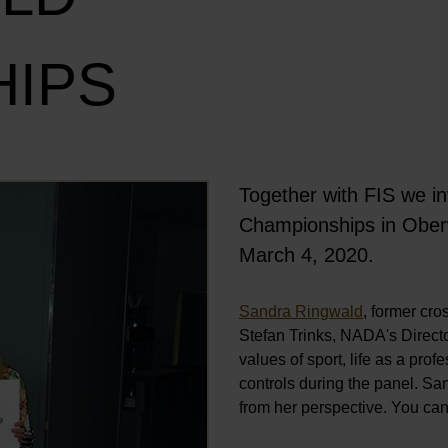
HIPS
Together with FIS we inv
Öffnet Bild in Overlay
Championships in Oberw
March 4, 2020.
Sandra Ringwald
, former cro
Stefan Trinks, NADA's Direct
values of sport, life as a pro
controls during the panel. Sa
from her perspective. You can 