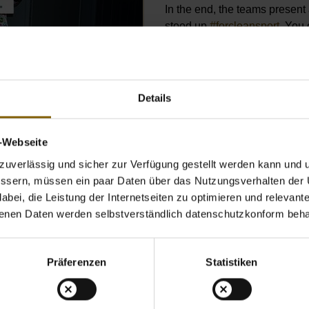
In the end, the teams present
stood up
#forcleansport
. You 
Details
v-Webseite
uverlässig und sicher zur Verfügung gestellt werden kann und u
bessern, müssen ein paar Daten über das Nutzungsverhalten der
bei, die Leistung der Internetseiten zu optimieren und relevante 
benen Daten werden selbstverständlich datenschutzkonform beha
ay
Öffnet Bild in Overlay
Öffnet Bild in Ov
Präferenzen
Statistiken