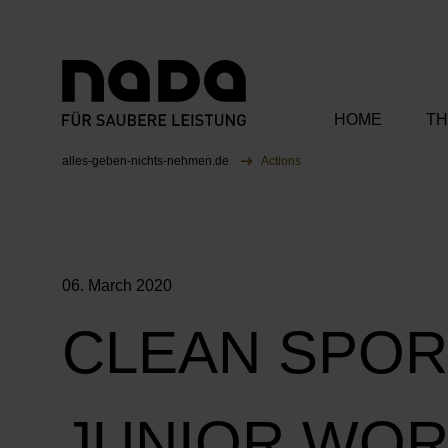
HOME
TH
Jump to content
You are here:
alles-geben-nichts-nehmen.de
Actions
Our Ambas
Our Campa
06. March 2020
Our Partner
CLEAN SPORT
JUNIOR WOR