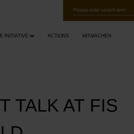
Search
E INITIATIVE
ACTIONS
MITMACHEN
sadors
igns
s
 TALK AT FIS
LD