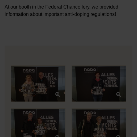
At our booth in the Federal Chancellery, we provided
information about important anti-doping regulations!
Öffnet Bild in Overlay
Öffne
Öffnet Bild in Overlay
Öffne