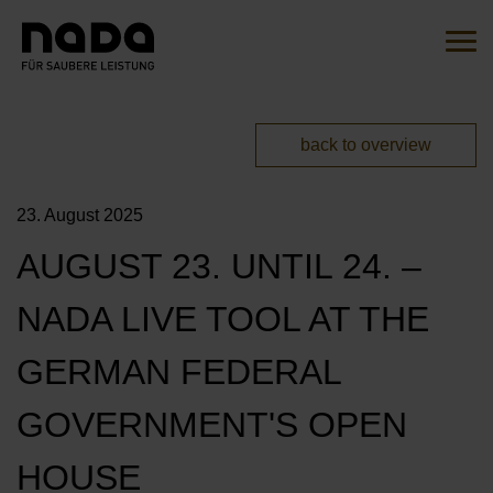
Jump to content
Search
Sear
You are here:
back to overview
EN
DE
23. August 2025
HOME
AUGUST 23. UNTIL 24. –
THE INITIATIVE
NADA LIVE TOOL AT THE
OVERVIEW
ACTIONS
GERMAN FEDERAL
OUR AMBASSADORS
MITMACHEN
GOVERNMENT'S OPEN
OUR CAMPAIGNS
OUR PARTNERS
HOUSE