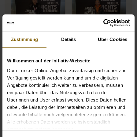
Öffnet Bild in Overlay
Öffne
Zustimmung
Details
Über Cookies
Willkommen auf der Initiativ-Webseite
Damit unser Online-Angebot zuverlässig und sicher zur
Verfügung gestellt werden kann und um die digitalen
Öffnet Bild in Overlay
Öffne
Angebote kontinuierlich weiter zu verbessern, müssen
ein paar Daten über das Nutzungsverhalten der
Userinnen und User erfasst werden. Diese Daten helfen
dabei, die Leistung der Internetseiten zu optimieren und
relevante Inhalte noch zielgerichteter zeigen zu können.
Alle erhobenen Daten werden selbstverständlich
Öffnet Bild in Overlay
Öffne
datenschutzkonform behandelt.