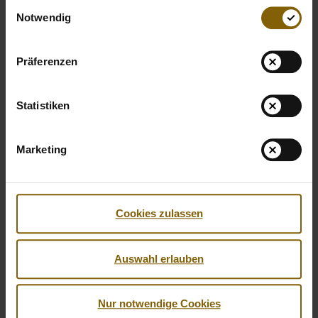
Einwilligungsauswahl
Notwendig
Präferenzen
Öffnet Bild in Overlay
Öffne
Statistiken
Marketing
Öffnet Bild in Overlay
Öffne
Cookies zulassen
Auswahl erlauben
Öffnet Bild in Overlay
Öffne
Nur notwendige Cookies