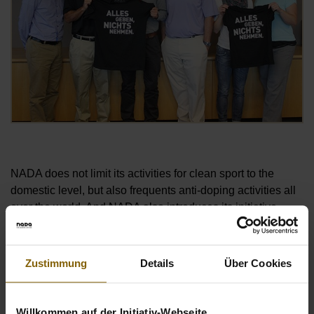
NADA does not limit its activities for clean sport to the
domestic level, but also frequents anti-doping activities all
over the world. And NADA also introduces its initiative
“GIVE EVERYTHING, TAKE NOTHING” to its international
colleagues and guests.
Zustimmung
Details
Über Cookies
Willkommen auf der Initiativ-Webseite