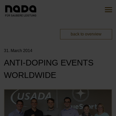
Jump to content
Search
Sear
You are here:
back to overview
EN
DE
31. March 2014
HOME
ANTI-DOPING EVENTS
THE INITIATIVE
WORLDWIDE
OVERVIEW
ACTIONS
OUR AMBASSADORS
Öf
MITMACHEN
OUR CAMPAIGNS
OUR PARTNERS