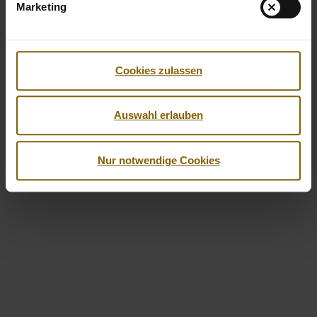
Marketing
Facebook
Twitter
Instagram
Youtube
LinkedIn
© 2026 by Nationale Anti Doping Agentur
Cookies zulassen
Imprint
Privacy Policy
Accessibility
Auswahl erlauben
Nur notwendige Cookies