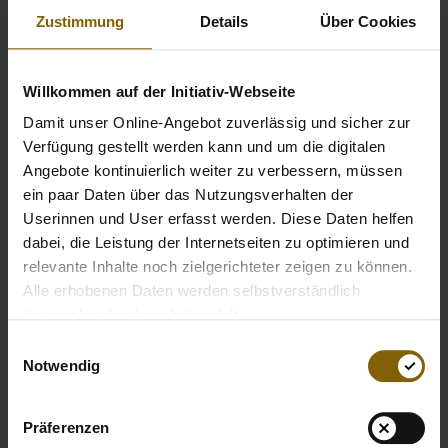
Unterstützer der Initiative
für sauberen Sport, macht seit
Zustimmung
Details
Über Cookies
Ende 2021 beim Forschungsprojekt zur
Dried Blood Spot
(DBS)-Methode mit. Das mittlerweile vierte Projekt zur
DBS-Methode, das wir gemeinsam mit dem Institut für
Willkommen auf der Initiativ-Webseite
Biochemie der Deutschen Sporthochschule Köln und
Damit unser Online-Angebot zuverlässig und sicher zur
Sportradar initiiert haben, dient der Weiterentwicklung des
Verfügung gestellt werden kann und um die digitalen
Dopingkontrollsystems. Weitere Infos dazu findet ihr auch
Angebote kontinuierlich weiter zu verbessern, müssen
auf der NADA-Website:
Neues Dried Blood Spot-
ein paar Daten über das Nutzungsverhalten der
Forschungsprojekt:
Remote Testing
und Nachweis von
Userinnen und User erfasst werden. Diese Daten helfen
möglichen Manipulationen
dabei, die Leistung der Internetseiten zu optimieren und
relevante Inhalte noch zielgerichteter zeigen zu können.
Max hat uns in seiner Insta-Story mit zu einer solchen
Alle erhobenen Daten werden selbstverständlich
DBS-Kontrolle im Remote-Verfahren genommen:
DBS mit
datenschutzkonform behandelt.
Max
Einwilligungsauswahl
Notwendig
Außerdem erzählt er uns im Video, warum er erneut an
solch einem Projekt teilnimmt. Und was bedeutet für Max
Präferenzen
eigentlich Gerechtigkeit im Sport?
LET'S TALK ABOUT