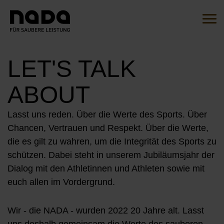
Zum Inhalt springen
Suche
Such
LET'S TALK
Sie sind hier:
EN
DE
ABOUT
HOME
Lasst uns reden. Über die Werte des Sports. Über
Chancen, Vertrauen und Respekt. Über die Werte,
DIE INITIATIVE
die es gilt zu wahren, um die Integrität des Sports zu
schützen. Dabei steht in unserem Jubiläumsjahr der
ÜBERSICHT
AKTIONEN
Dialog mit den Athletinnen und Athleten sowie mit
UNSERE BOTSCHAFTER*INNEN
euch allen im Vordergrund.
MITMACHEN
UNSERE KAMPAGNEN
Wir - die NADA - wurden 2022 20 Jahre alt. Lasst
UNSERE PARTNER*INNEN