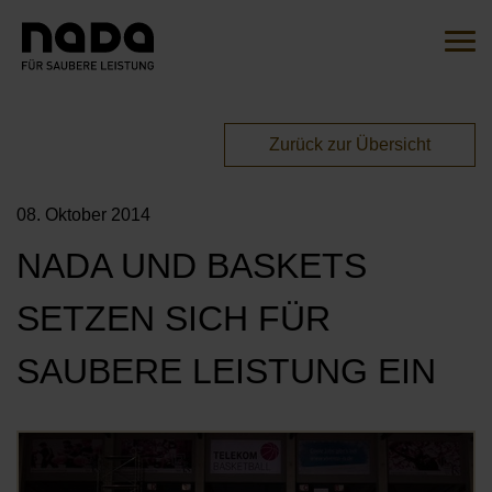
Zum Inhalt springen
Suche
Such
Sie sind hier:
Zurück zur Übersicht
EN
DE
08. Oktober 2014
HOME
NADA UND BASKETS
DIE INITIATIVE
SETZEN SICH FÜR
ÜBERSICHT
AKTIONEN
SAUBERE LEISTUNG EIN
UNSERE BOTSCHAFTER*INNEN
MITMACHEN
UNSERE KAMPAGNEN
Öf
UNSERE PARTNER*INNEN