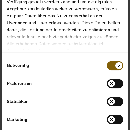
wichtig für uns”, so Cheftrainer Mathias Fischer. “Darum ist
Verfügung gestellt werden kann und um die digitalen
es für uns eine Selbstverständlichkeit, gemeinsam mit der
Angebote kontinuierlich weiter zu verbessern, müssen
NADA auf und abseits des Feldes dafür einzustehen.”
ein paar Daten über das Nutzungsverhalten der
Userinnen und User erfasst werden. Diese Daten helfen
dabei, die Leistung der Internetseiten zu optimieren und
Mit der Initiative hat die NADA eine Plattform geschaffen für
relevante Inhalte noch zielgerichteter zeigen zu können.
alle, die zeigen wollen, dass sie sich für sauberen Sport
Alle erhobenen Daten werden selbstverständlich
einsetzen. Zudem sind Aufklärung und Sensibilisierung der
datenschutzkonform behandelt.
Öffentlichkeit für das Thema Doping wichtiger Teil des
gemeinsamen Spieltags von Telekom Baskets Bonn und
Einwilligungsauswahl
Notwendig
NADA. Mehr zur Initiative unter
www.alles-geben-nichts-
nehmen.de
.
Präferenzen
Statistiken
Marketing