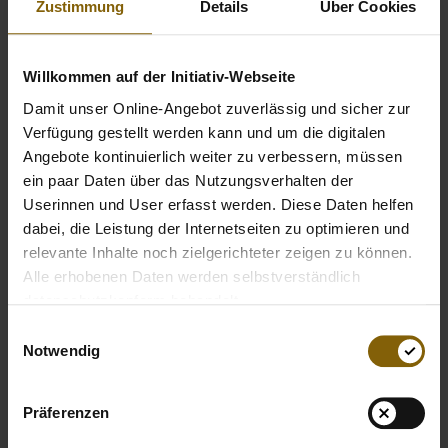
sauberen Sport! Hier erfährst du, wie du mitmachen
Zustimmung
Details
Über Cookies
kannst:
https://www.alles-geben-nichts-
nehmen.de/aktionen/detail/sommer-gewinnspiel
Willkommen auf der Initiativ-Webseite
Damit unser Online-Angebot zuverlässig und sicher zur
Verfügung gestellt werden kann und um die digitalen
Angebote kontinuierlich weiter zu verbessern, müssen
ein paar Daten über das Nutzungsverhalten der
Userinnen und User erfasst werden. Diese Daten helfen
dabei, die Leistung der Internetseiten zu optimieren und
relevante Inhalte noch zielgerichteter zeigen zu können.
Alle erhobenen Daten werden selbstverständlich
datenschutzkonform behandelt.
Einwilligungsauswahl
Notwendig
Präferenzen