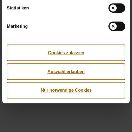
Statistiken
Marketing
Cookies zulassen
Facebook
Twitter
Instagram
Youtube
LinkedIn
© 2026 by Nationale Anti Doping Agentur
Auswahl erlauben
Impressum
Datenschutzerklärung
Barrierefreiheit
Nur notwendige Cookies