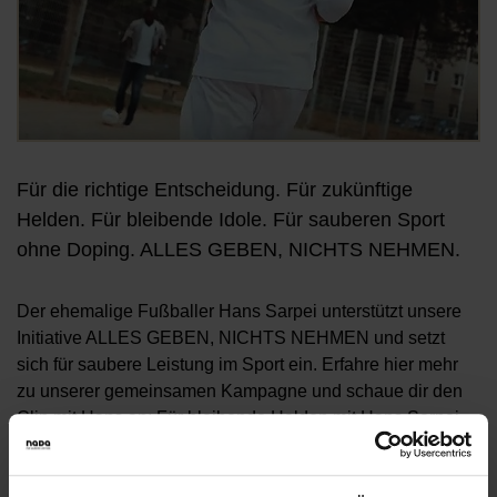
Für die richtige Entscheidung. Für zukünftige
Helden. Für bleibende Idole. Für sauberen Sport
ohne Doping. ALLES GEBEN, NICHTS NEHMEN.
Der ehemalige Fußballer Hans Sarpei unterstützt unsere
Initiative ALLES GEBEN, NICHTS NEHMEN und setzt
sich für saubere Leistung im Sport ein. Erfahre hier mehr
zu unserer gemeinsamen Kampagne und schaue dir den
Clip mit Hans an: Für bleibende Helden mit Hans Sarpei
GEWINNSPIEL: Mach mit und unterstütze, wie Hans, den