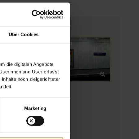
Über Cookies
erlay
Öffnet Bild in Overlay
Öffnet Bild i
m die digitalen Angebote
 Userinnen und User erfasst
Inhalte noch zielgerichteter
ndelt.
Marketing