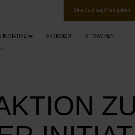
Suche
E INITIATIVE
AKTIONEN
MITMACHEN
gnen
chafter*innen
mpagnen
AKTION Z
ner*innen