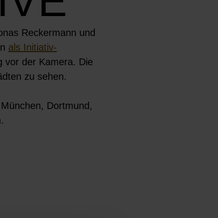
IVE
, Jonas Reckermann und
an
als Initiativ-
ng vor der Kamera. Die
ädten zu sehen.
in München, Dortmund,
.