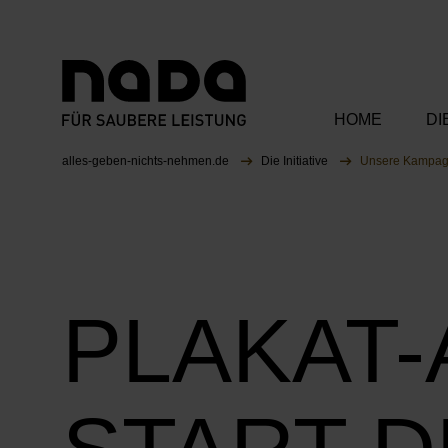
HOME
DI
Zum Inhalt springen
Sie sind hier:
alles-geben-nichts-nehmen.de
Die Initiative
Unsere Kampa
Unsere Bots
Unsere Ka
PLAKAT-
Unsere Part