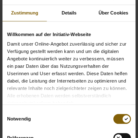
Vor Ort zeigten die Bundesliga-Spielerinnen sowie die
Zuschauer ihre Unterstützung für saubere Leistung.
Zustimmung
Details
Über Cookies
Eindrücke der gemeinsamen Aktion für sauberen Sport
findet ihr hier. Holt euch euer Bild und teilt es unter dem
Hashtag
#ALLESGEBENNICHTSNEHMEN
in eurem
Willkommen auf der Initiativ-Webseite
bevorzugten Netzwerk.
Damit unser Online-Angebot zuverlässig und sicher zur
Verfügung gestellt werden kann und um die digitalen
Angebote kontinuierlich weiter zu verbessern, müssen
ein paar Daten über das Nutzungsverhalten der
Userinnen und User erfasst werden. Diese Daten helfen
dabei, die Leistung der Internetseiten zu optimieren und
relevante Inhalte noch zielgerichteter zeigen zu können.
Alle erhobenen Daten werden selbstverständlich
datenschutzkonform behandelt.
Einwilligungsauswahl
Notwendig
Präferenzen