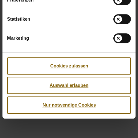
Statistiken
Marketing
Cookies zulassen
Facebook
Twitter
Instagram
Youtube
LinkedIn
Auswahl erlauben
© 2026 by Nationale Anti Doping Agentur
Impressum
Datenschutzerklärung
Barrierefreiheit
Nur notwendige Cookies