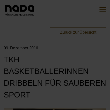
Zum Inhalt springen
Suche
Such
Sie sind hier:
Zurück zur Übersicht
EN
DE
09. Dezember 2016
HOME
TKH
DIE INITIATIVE
BASKETBALLERINNEN
ÜBERSICHT
AKTIONEN
DRIBBELN FÜR SAUBEREN
UNSERE BOTSCHAFTER*INNEN
MITMACHEN
SPORT
UNSERE KAMPAGNEN
UNSERE PARTNER*INNEN