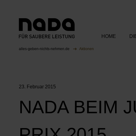
HOME
DI
Zum Inhalt springen
Sie sind hier:
alles-geben-nichts-nehmen.de
Aktionen
Unsere Bots
Unsere Ka
23. Februar 2015
Unsere Part
NADA BEIM 
PRIX 2015