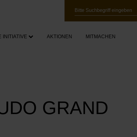
Suche
E INITIATIVE
AKTIONEN
MITMACHEN
chafter*innen
mpagnen
ner*innen
JUDO GRAND