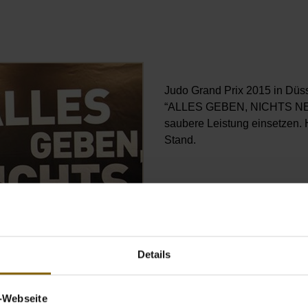
Öffnet Bild in Overlay
Judo Grand Prix 2015 in Düss
“ALLES GEBEN, NICHTS NEHME
saubere Leistung einsetzen. 
Stand.
Details
v-Webseite