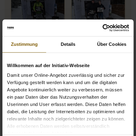
Öffnet Bild in Overlay
Öffne
Zustimmung
Details
Über Cookies
Willkommen auf der Initiativ-Webseite
Damit unser Online-Angebot zuverlässig und sicher zur
Öffnet Bild in Overlay
Öffne
Verfügung gestellt werden kann und um die digitalen
Angebote kontinuierlich weiter zu verbessern, müssen
ein paar Daten über das Nutzungsverhalten der
Userinnen und User erfasst werden. Diese Daten helfen
dabei, die Leistung der Internetseiten zu optimieren und
relevante Inhalte noch zielgerichteter zeigen zu können.
Öffnet Bild in Overlay
Öffne
Alle erhobenen Daten werden selbstverständlich
datenschutzkonform behandelt.