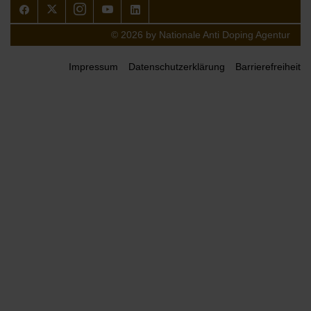
Facebook
Twitter
Instagram
Youtube
LinkedIn
© 2026 by Nationale Anti Doping Agentur
Impressum
Datenschutzerklärung
Barrierefreiheit