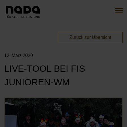
Zum Inhalt springen
Suche
Such
Sie sind hier:
Zurück zur Übersicht
EN
DE
12. März 2020
HOME
LIVE-TOOL BEI FIS
DIE INITIATIVE
JUNIOREN-WM
ÜBERSICHT
AKTIONEN
UNSERE BOTSCHAFTER*INNEN
Öf
MITMACHEN
UNSERE KAMPAGNEN
UNSERE PARTNER*INNEN