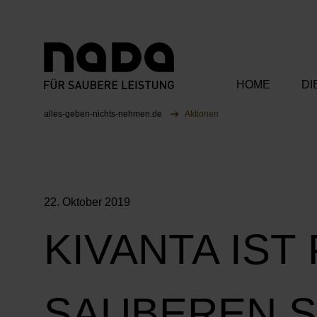
HOME
DI
Zum Inhalt springen
Sie sind hier:
alles-geben-nichts-nehmen.de
Aktionen
Unsere Bots
Unsere Ka
22. Oktober 2019
Unsere Part
KIVANTA IST
SAUBEREN 