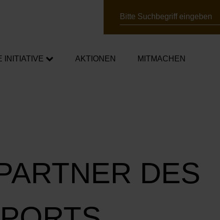
Suche
E INITIATIVE
AKTIONEN
MITMACHEN
chafter*innen
mpagnen
ner*innen
 PARTNER DES
SPORTS