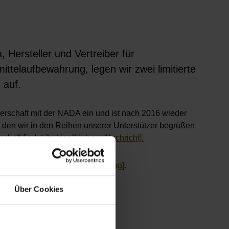
Hersteller und Vertreiber für
ittelaufbewahrung, legen wir zwei limitierte
 auf.
nerschaft mit der NADA ein und ist nach 2016 wieder
, den wir in den Reihen unserer Unterstützer begrüßen
chaft findet ihr hier
[Link zur Nachricht].
hen jetzt hier
[zum Merchandising].
Über Cookies