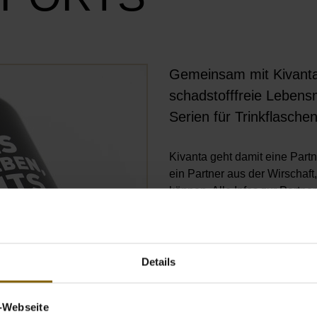
Gemeinsam mit Kivanta, 
Öffnet Bild in Overlay
schadstofffreie Lebensm
Serien für Trinkflaschen
Kivanta geht damit eine Part
ein Partner aus der Wirschaft
können. Alle Infos zur Partners
Holt euch die limitierten Flasc
Details
v-Webseite