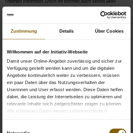
Themen informiert. Doch ihr konntet auch selbst aktiv
werden und euch zum sauberen Sport bekennen. So
haben es auch die Säbelfechter Max Hartung, Benedikt
Wagner, Matyas Szabo und Richard Hübers getan. Hier
findet ihr alle Bekenntnis-Bilder.
Zustimmung
Details
Über Cookies
Vor dem Start der WM haben sich einige Athleten und
Willkommen auf der Initiativ-Webseite
Verantwortliche des Deutschen Fechter-Bunds bereits
stark gemacht
#fürsauberenSport
. Mehr erfahrt ihr
Damit unser Online-Angebot zuverlässig und sicher zur
hier:
#icompeteclean – Deutscher Fechtsport zeigt Flagge
Verfügung gestellt werden kann und um die digitalen
für saubere Leistung
Angebote kontinuierlich weiter zu verbessern, müssen
ein paar Daten über das Nutzungsverhalten der
Userinnen und User erfasst werden. Diese Daten helfen
dabei, die Leistung der Internetseiten zu optimieren und
relevante Inhalte noch zielgerichteter zeigen zu können.
Alle erhobenen Daten werden selbstverständlich
datenschutzkonform behandelt.
Einwilligungsauswahl