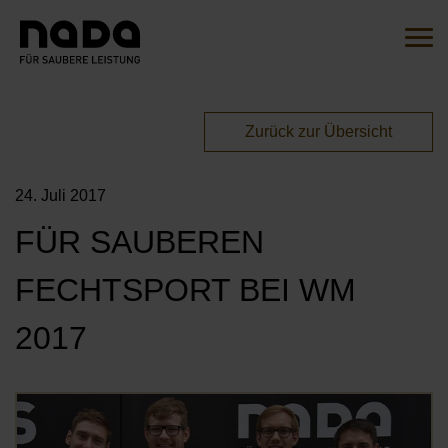
Zum Inhalt springen
Suche
Such
Sie sind hier:
Zurück zur Übersicht
EN
DE
24. Juli 2017
HOME
FÜR SAUBEREN
DIE INITIATIVE
FECHTSPORT BEI WM
ÜBERSICHT
AKTIONEN
2017
UNSERE BOTSCHAFTER*INNEN
MITMACHEN
UNSERE KAMPAGNEN
Öf
UNSERE PARTNER*INNEN