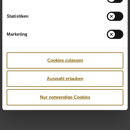
Statistiken
Marketing
Cookies zulassen
Facebook
Twitter
Instagram
Youtube
LinkedIn
Auswahl erlauben
© 2026 by Nationale Anti Doping Agentur
Impressum
Datenschutzerklärung
Barrierefreiheit
Nur notwendige Cookies