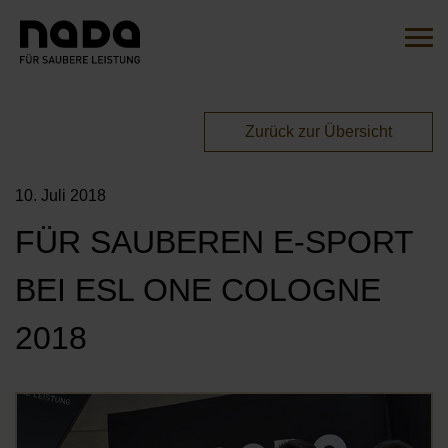
Zum Inhalt springen
Suche
Such
Sie sind hier:
Zurück zur Übersicht
EN
DE
10. Juli 2018
HOME
FÜR SAUBEREN E-SPORT
DIE INITIATIVE
BEI ESL ONE COLOGNE
ÜBERSICHT
AKTIONEN
2018
UNSERE BOTSCHAFTER*INNEN
MITMACHEN
UNSERE KAMPAGNEN
Öf
UNSERE PARTNER*INNEN