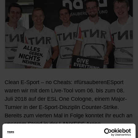
Clean E-Sport – no Cheats: #fürsauberenESport
waren wir mit dem Live-Tool vom 06. bis zum 08.
Juli 2018 auf der ESL One Cologne, einem Major-
Turnier in der E-Sport-Disziplin Counter-Strike.
Bereits zum vierten Mal in Folge konntet ihr euch an
unserem Stand in der LANXESS Arena
#fürsaubereLeistung bekennen. Das haben einige