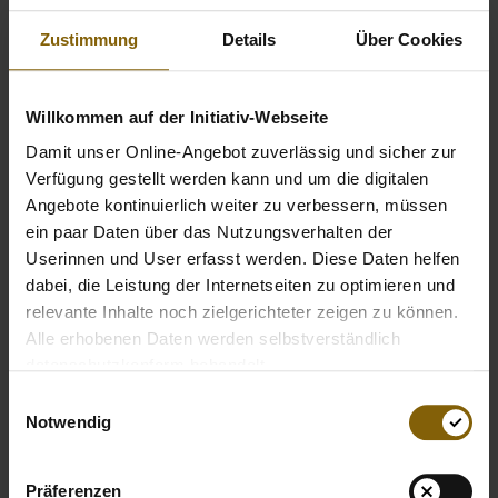
von euch getan. Eure Bekenner-Fotos findet ihr hier.
Zustimmung
Details
Über Cookies
Liked, teilt, kommentiert und postet den Beitrag in euren
Netzen und zeigt damit jedem eure Unterstützung für
Willkommen auf der Initiativ-Webseite
sauberen E-Sport.
Damit unser Online-Angebot zuverlässig und sicher zur
Verfügung gestellt werden kann und um die digitalen
Angebote kontinuierlich weiter zu verbessern, müssen
ein paar Daten über das Nutzungsverhalten der
Userinnen und User erfasst werden. Diese Daten helfen
dabei, die Leistung der Internetseiten zu optimieren und
relevante Inhalte noch zielgerichteter zeigen zu können.
Alle erhobenen Daten werden selbstverständlich
datenschutzkonform behandelt.
Einwilligungsauswahl
Notwendig
Präferenzen