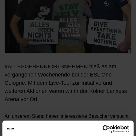
#ALLESGEBENNICHTSNEHMEN hieß es am
vergangenen Wochenende bei der ESL One
Cologne. Mit dem Live-Tool zur Initiative und
weiteren Aktionen waren wir in der Kölner Lanxess
Arena vor Ort
An unserem Stand haben interessierte Besucher versucht,
den Highscore bei unserem Spiel “Born to Run” zu
knacken – Luca alias “Hosenkurt” hat mit um die 3.643 m