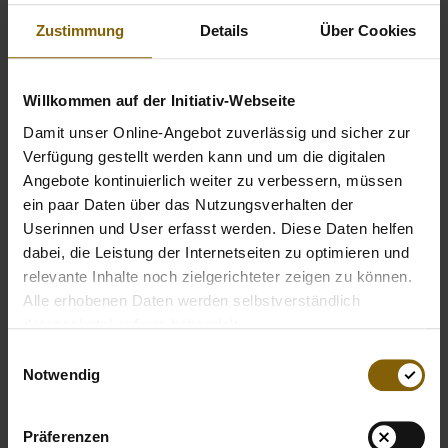
die weiteste Strecke zurückgelegt – oder machten bei der
Challenge für sauberen E-Sport mit. Die Challenge
Zustimmung
Details
Über Cookies
gewann
Chris “CitriX” Wolochow
, denn er konnte mit
seinem Bild unter dem Hashtag
#fürsauberenESport
die
Willkommen auf der Initiativ-Webseite
meisten Likes sammeln.
Damit unser Online-Angebot zuverlässig und sicher zur
Verfügung gestellt werden kann und um die digitalen
Angebote kontinuierlich weiter zu verbessern, müssen
ein paar Daten über das Nutzungsverhalten der
Userinnen und User erfasst werden. Diese Daten helfen
dabei, die Leistung der Internetseiten zu optimieren und
relevante Inhalte noch zielgerichteter zeigen zu können.
Alle erhobenen Daten werden selbstverständlich
datenschutzkonform behandelt.
Einwilligungsauswahl
Notwendig
Präferenzen