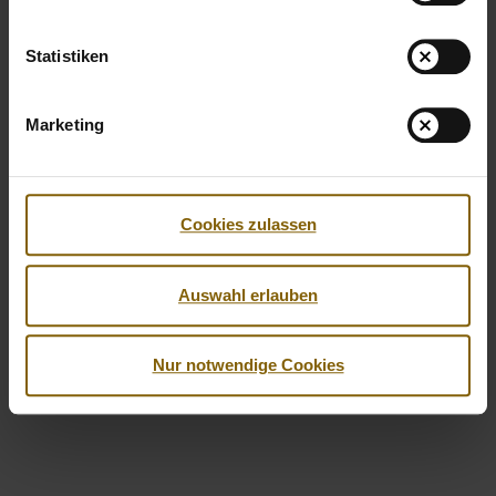
Statistiken
Marketing
Cookies zulassen
Facebook
Twitter
Instagram
Youtube
LinkedIn
Auswahl erlauben
© 2026 by Nationale Anti Doping Agentur
Impressum
Datenschutzerklärung
Barrierefreiheit
Nur notwendige Cookies