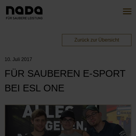
Zum Inhalt springen
Suche
Such
Sie sind hier:
Zurück zur Übersicht
EN
DE
10. Juli 2017
HOME
FÜR SAUBEREN E-SPORT
DIE INITIATIVE
BEI ESL ONE
ÜBERSICHT
AKTIONEN
UNSERE BOTSCHAFTER*INNEN
Öf
MITMACHEN
UNSERE KAMPAGNEN
UNSERE PARTNER*INNEN