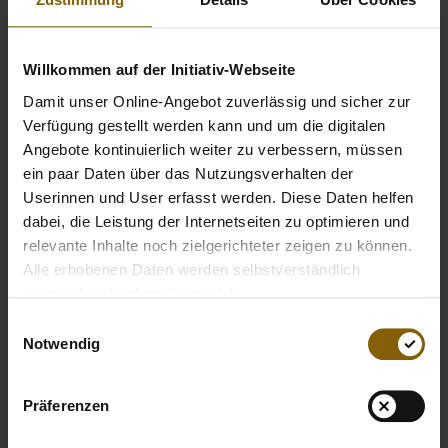
Die Gewinner/innen werden bei Facebook
Willkommen auf der Initiativ-Webseite
benachrichtigt. Meldet sich die/der Gewinner/in nach
zweimaliger Aufforderung innerhalb von zwei Wochen
Damit unser Online-Angebot zuverlässig und sicher zur
nicht zurück, so verfällt der Gewinnanspruch und es
Verfügung gestellt werden kann und um die digitalen
wird ein/e Ersatzgewinner/in ausgelost. Für die
Angebote kontinuierlich weiter zu verbessern, müssen
Richtigkeit des angegebenen Facebook-Accounts ist
ein paar Daten über das Nutzungsverhalten der
die/der Teilnehmer/in verantwortlich.
Userinnen und User erfasst werden. Diese Daten helfen
dabei, die Leistung der Internetseiten zu optimieren und
relevante Inhalte noch zielgerichteter zeigen zu können.
Der im Gewinnspiel gegebenenfalls präsentierte
Alle erhobenen Daten werden selbstverständlich
Gewinn ist nicht zwingend mit dem gewonnenen
datenschutzkonform behandelt.
Gegenstand identisch, Abweichungen in Modell, Farbe
und Ausstattung u. ä. sind möglich.
Einwilligungsauswahl
Notwendig
Die Bekanntgabe der Gewinner/innen erfolgt ohne
Gewähr. Die Teilnehmer/innen erklären sich bereit, im
Präferenzen
Falle eines Gewinns namentlich auf den Online-
Angeboten der NADA genannt zu werden.