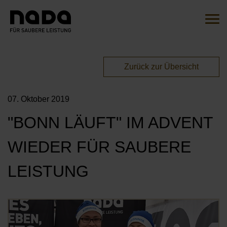
Zum Inhalt springen
Suche
Such
Sie sind hier:
Zurück zur Übersicht
EN
DE
07. Oktober 2019
HOME
"BONN LÄUFT" IM ADVENT
DIE INITIATIVE
WIEDER FÜR SAUBERE
ÜBERSICHT
AKTIONEN
LEISTUNG
UNSERE BOTSCHAFTER*INNEN
MITMACHEN
UNSERE KAMPAGNEN
Öf
UNSERE PARTNER*INNEN