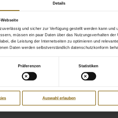
Mannschaft mit den
Initiativ-S
Details
Brunssum (NL) vor Ort. Ihr h
Flagge gezeigt. Hier findet ihr
v-Webseite
deutlich, dass nur saubere Lei
uverlässig und sicher zur Verfügung gestellt werden kann und u
bessern, müssen ein paar Daten über das Nutzungsverhalten der
Einen Nachbericht mit weitere
bei, die Leistung der Internetseiten zu optimieren und relevante 
Bundeswehr Sport-Magazin:
benen Daten werden selbstverständlich datenschutzkonform beha
Kleinfeld-Fußballturnier in
Präferenzen
Statistiken
ies
Auswahl erlauben