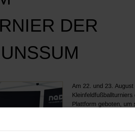
NIER DER N
RUNSSUM
Am 22. und 23. August
Öffnet Bild in Overlay
Kleinfeldfußballturnie
Plattform geboten, um 
machen.
#ALLESGEBENNICHTSNE