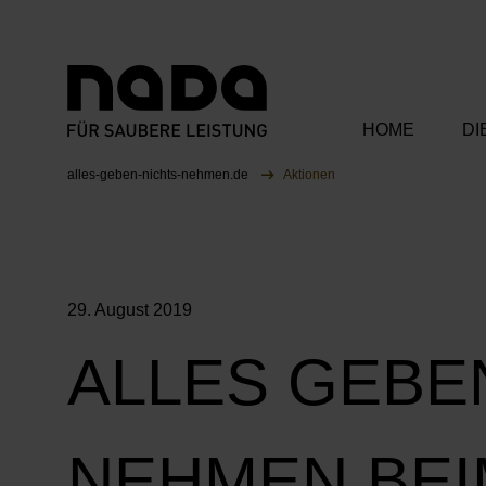
HOME
DI
Zum Inhalt springen
Sie sind hier:
alles-geben-nichts-nehmen.de
Aktionen
Unsere Bots
Unsere Ka
29. August 2019
Unsere Part
ALLES GEBE
NEHMEN BEI