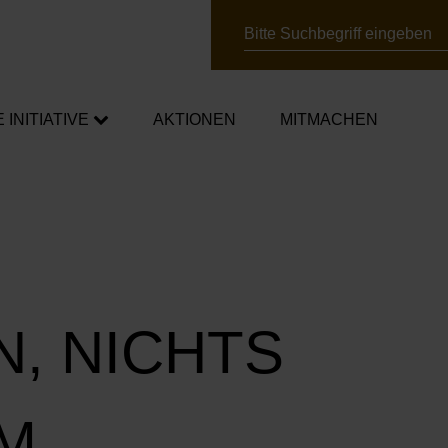
Suche
E INITIATIVE
AKTIONEN
MITMACHEN
chafter*innen
mpagnen
ner*innen
N, NICHTS
M