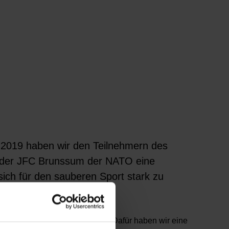
 2019 haben wir den Teilnehmern des
rs der JFC Brunssum der NATO eine
sich für den sauberen Sport stark zu
HMEN
hieß es bei dem Turnier. Dafür haben wir eine