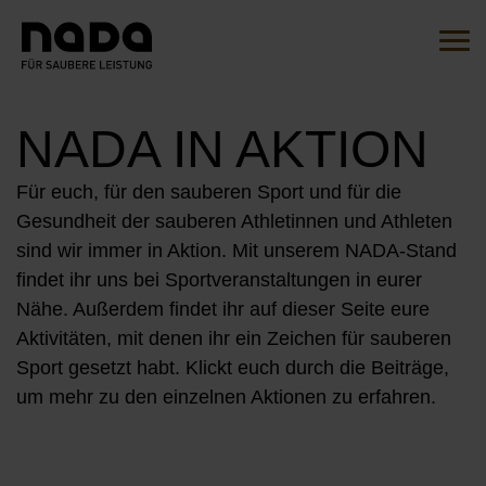
Zum Inhalt springen
Suche
Such
NADA IN AKTION
Sie sind hier:
EN
DE
Für euch, für den sauberen Sport und für die
Gesundheit der sauberen Athletinnen und Athleten
HOME
sind wir immer in Aktion. Mit unserem NADA-Stand
findet ihr uns bei Sportveranstaltungen in eurer
DIE INITIATIVE
Nähe. Außerdem findet ihr auf dieser Seite eure
Aktivitäten, mit denen ihr ein Zeichen für sauberen
ÜBERSICHT
AKTIONEN
Sport gesetzt habt. Klickt euch durch die Beiträge,
UNSERE BOTSCHAFTER*INNEN
um mehr zu den einzelnen Aktionen zu erfahren.
MITMACHEN
UNSERE KAMPAGNEN
UNSERE PARTNER*INNEN