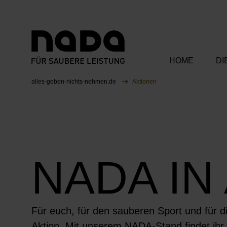
HOME
DI
Zum Inhalt springen
Sie sind hier:
alles-geben-nichts-nehmen.de
Aktionen
Unsere Bots
Unsere Ka
NADA IN
Unsere Part
Für euch, für den sauberen Sport und für d
Aktion. Mit unserem NADA-Stand findet ihr 