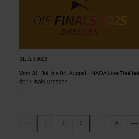
31. Juli 2025
Vom 31. Juli bis 04. August - NADA Live-Tool be
den Finals Dresden
Paginierung
Aktuelle Seite
1
Gehe zur Seite
2
Gehe zur Seite
3
Gehe zur S
9
näc
vorheriges
es gibt weitere Sei
...