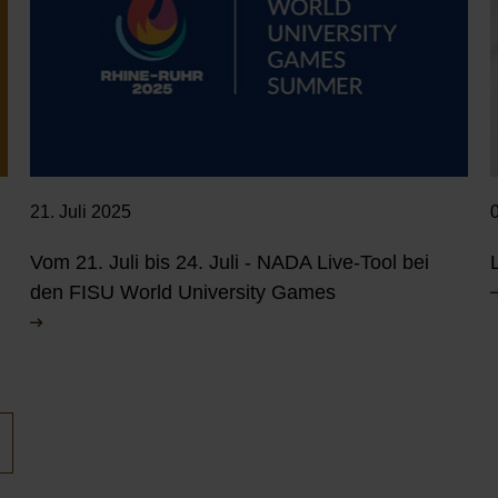
0
21. Juli 2025
i
Vom 21. Juli bis 24. Juli - NADA Live-Tool bei
den FISU World University Games
eite
hstes
ten