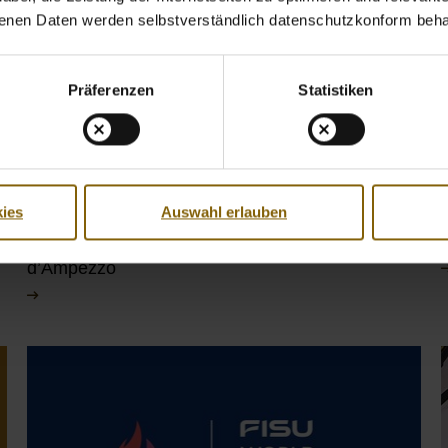
benen Daten werden selbstverständlich datenschutzkonform beha
Präferenzen
Statistiken
06. Januar 2026
ies
Auswahl erlauben
Vom 6. bis 22. Februar - NADA Live-Tool bei den
Olympischen Winterspielen in Cortina
d’Ampezzo