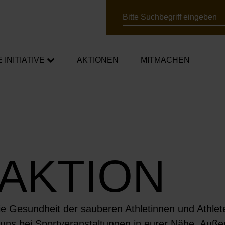
Suche
E INITIATIVE
AKTIONEN
MITMACHEN
chafter*innen
mpagnen
 AKTION
ner*innen
ie Gesundheit der sauberen Athletinnen und Athlet
uns bei Sportveranstaltungen in eurer Nähe. Außer